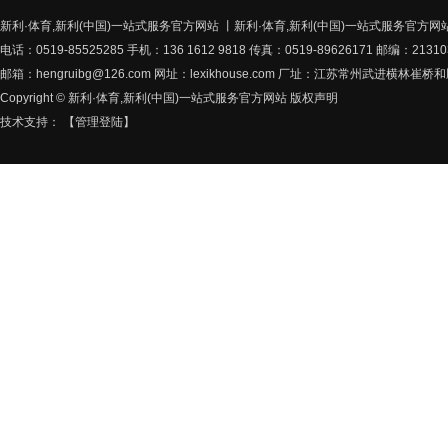
新利·体育,新利(中国)一站式服务官方网站
丨
新利·体育,新利(中国)一站式服务官方网
电话：0519-85525285 手机：136 1612 9818 传真：0519-89626171 邮编：21310
邮箱：hengruibg@126.com 网址：lexikhouse.com 厂址：江苏常州武进横林崔桥
Copyright © 新利·体育,新利(中国)一站式服务官方网站
版权声明
技术支持：
【管理登陆】