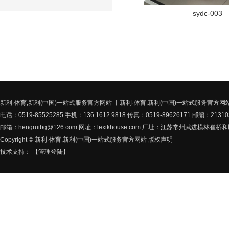
sydc-003
新利·体育,新利(中国)一站式服务官方网站
丨
新利·体育,新利(中国)一站式服务官方网
电话：0519-85525285 手机：136 1612 9818 传真：0519-89626171 邮编：21310
邮箱：hengruibg@126.com 网址：lexikhouse.com 厂址：江苏常州武进横林崔桥
Copyright © 新利·体育,新利(中国)一站式服务官方网站
版权声明
技术支持：
【管理登陆】