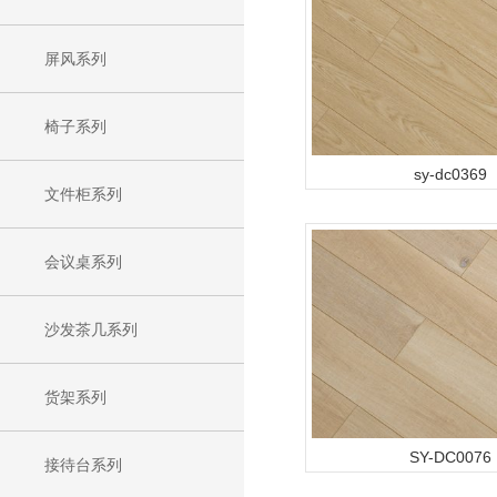
屏风系列
椅子系列
sy-dc0369
文件柜系列
会议桌系列
沙发茶几系列
货架系列
SY-DC0076
接待台系列