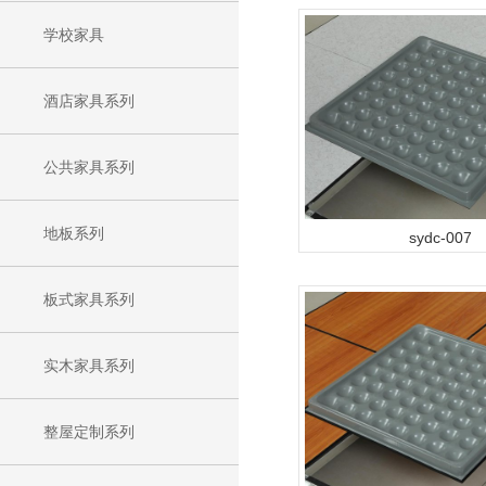
学校家具
酒店家具系列
公共家具系列
地板系列
sydc-007
板式家具系列
实木家具系列
整屋定制系列