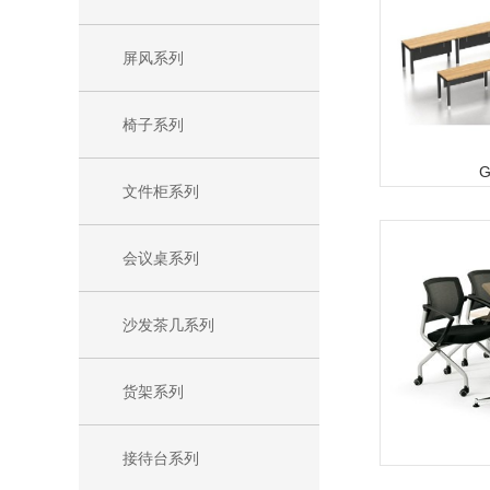
屏风系列
椅子系列
G
文件柜系列
会议桌系列
沙发茶几系列
货架系列
接待台系列