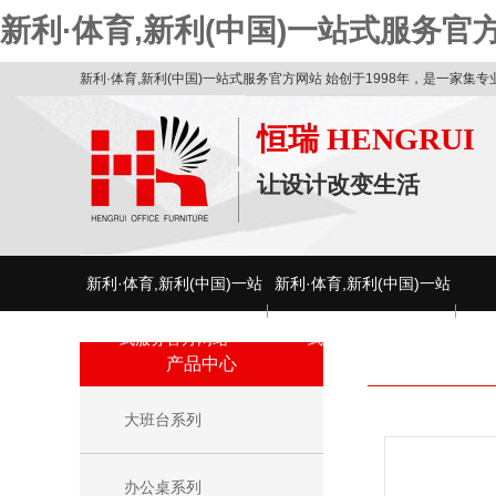
新利·体育,新利(中国)一站式服务官
新利·体育,新利(中国)一站式服务官方网站 始创于1998年，是一家
恒瑞 HENGRUI
让设计改变生活
新利·体育,新利(中国)一站
新利·体育,新利(中国)一站
式服务官方网站
式服务官方网站
产品中心
大班台系列
办公桌系列