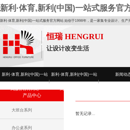
新利·体育,新利(中国)一站式服务官
新利·体育,新利(中国)一站式服务官方网站 始创于1998年，是一家集专业设计、生
恒瑞 HENGRUI
让设计改变生活
新利·体育,新利(中国)一站
新利·体育,新利(中国)一站
新闻动
式服务官方网站
式服务官方网站
产品中心
大班台系列
暂无记录...
办公桌系列