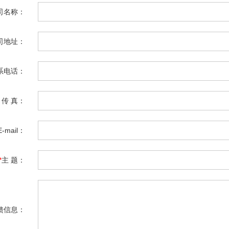
司名称：
司地址：
系电话：
传 真：
-mail：
*
主 题：
馈信息：