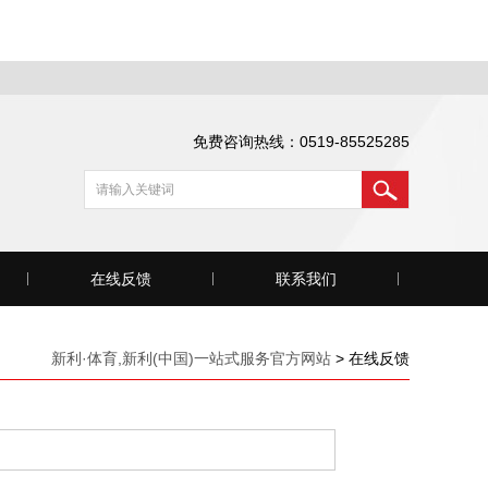
免费咨询热线：0519-85525285
在线反馈
联系我们
新利·体育,新利(中国)一站式服务官方网站
> 在线反馈