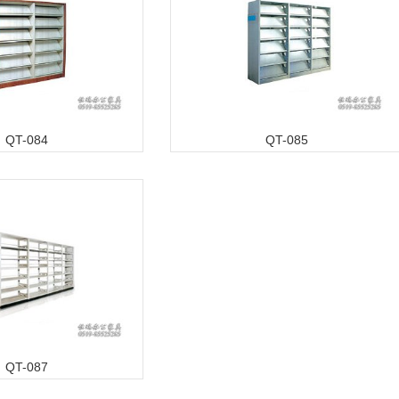
QT-084
QT-085
QT-087