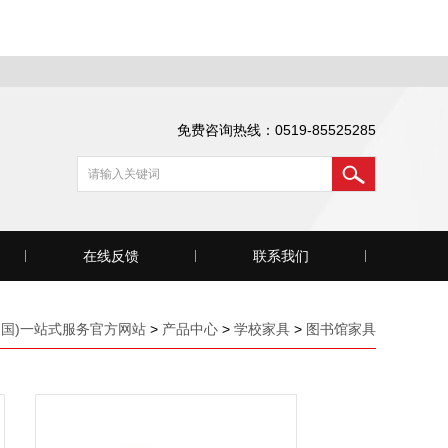
免费咨询热线：0519-85525285
在线反馈
联系我们
中国)一站式服务官方网站
>
产品中心
>
学校家具
>
图书馆家具