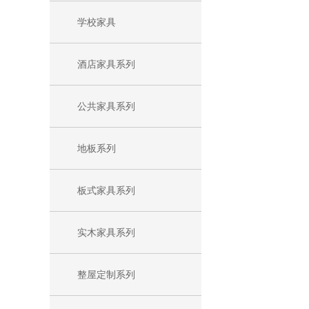
学校家具
酒店家具系列
公共家具系列
地板系列
板式家具系列
实木家具系列
整屋定制系列