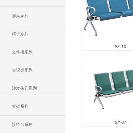
屏风系列
椅子系列
SY-10
文件柜系列
会议桌系列
沙发茶几系列
货架系列
SY-07
接待台系列