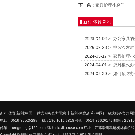
下一条：
家具护理小窍门
新利·体育,新利
(中国)一站式服务
2026-04-09
>
办公家具的
官方网站相关的文
2026-02-23
>
挑选沙发时
章
2024-05-17
>
家具护理小
2024-04-01
>
您对板式办
2024-02-20
>
如何预防办
新利·体育,新利(中国)一站式服务官方网站
丨
新利·体育,新利(中国)一站式服务官方网
电话：0519-85525285 手机：136 1612 9818 传真：0519-89626171 邮编：21310
邮箱：hengruibg@126.com 网址：lexikhouse.com 厂址：江苏常州武进横林崔桥