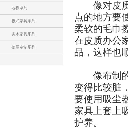
像对皮质的
地板系列
点的地方要
板式家具系列
柔软的毛巾
实木家具系列
在皮质办公
整屋定制系列
品，这样也
像布制的时
变得比较脏
要使用吸尘
家具上套上
护养。