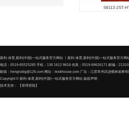
S8113-2ST-H
新利·体育,新利(中国)一站式服务官方网站
丨
新利·体育,新利(中国)一站式服务官方网
电话：0519-85525285 手机：136 1612 9818 传真：0519-89626171 邮编：21310
邮箱：hengruibg@126.com 网址：lexikhouse.com 厂址：江苏常州武进横林崔桥
Copyright © 新利·体育,新利(中国)一站式服务官方网站
版权声明
技术支持：
【管理登陆】