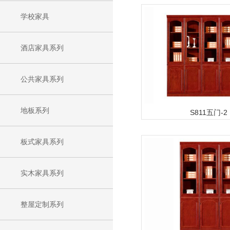
学校家具
酒店家具系列
公共家具系列
地板系列
S811五门-2
板式家具系列
实木家具系列
整屋定制系列